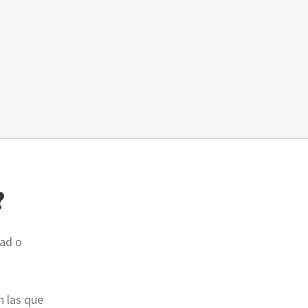
?
dad o
n las que