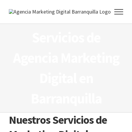
Skip
to
content
Servicios de
Agencia Marketing
Digital en
Barranquilla
Nuestros Servicios de