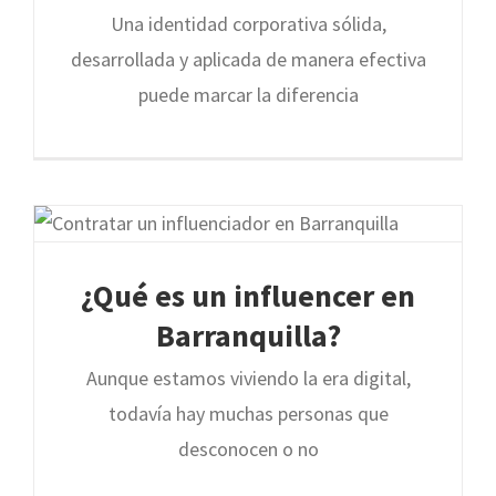
Una identidad corporativa sólida,
desarrollada y aplicada de manera efectiva
puede marcar la diferencia
Inicio
¿Quienes Somos?
Servicios
¿Qué es un influencer en
Portafolio
Blog
Contáctanos
Barranquilla?
Aunque estamos viviendo la era digital,
todavía hay muchas personas que
desconocen o no
© Copyright 2020-Negocios Digitales | Todos los Derechos Reservados